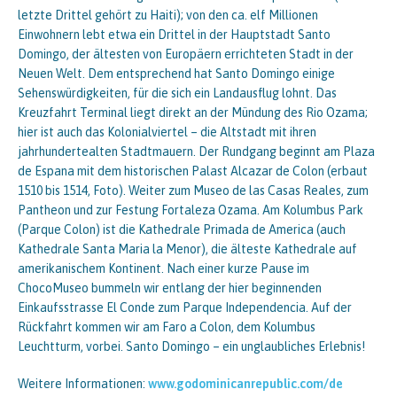
letzte Drittel gehört zu Haiti); von den ca. elf Millionen
Einwohnern lebt etwa ein Drittel in der Hauptstadt Santo
Domingo, der ältesten von Europäern errichteten Stadt in der
Neuen Welt. Dem entsprechend hat Santo Domingo einige
Sehenswürdigkeiten, für die sich ein Landausflug lohnt. Das
Kreuzfahrt Terminal liegt direkt an der Mündung des Rio Ozama;
hier ist auch das Kolonialviertel – die Altstadt mit ihren
jahrhundertealten Stadtmauern. Der Rundgang beginnt am Plaza
de Espana mit dem historischen Palast Alcazar de Colon (erbaut
1510 bis 1514, Foto). Weiter zum Museo de las Casas Reales, zum
Pantheon und zur Festung Fortaleza Ozama. Am Kolumbus Park
(Parque Colon) ist die Kathedrale Primada de America (auch
Kathedrale Santa Maria la Menor), die älteste Kathedrale auf
amerikanischem Kontinent. Nach einer kurze Pause im
ChocoMuseo bummeln wir entlang der hier beginnenden
Einkaufsstrasse El Conde zum Parque Independencia. Auf der
Rückfahrt kommen wir am Faro a Colon, dem Kolumbus
Leuchtturm, vorbei. Santo Domingo – ein unglaubliches Erlebnis!
Weitere Informationen:
www.godominicanrepublic.com/de