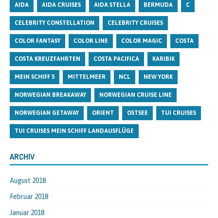
AIDA
AIDA CRUISES
AIDA STELLA
BERMUDA
C
CELEBRITY CONSTELLATION
CELEBRITY CRUISES
COLOR FANTASY
COLOR LINE
COLOR MAGIC
COSTA
COSTA KREUZFAHRTEN
COSTA PACIFICA
KARIBIK
MEIN SCHIFF 5
MITTELMEER
NCL
NEW YORK
NORWEGIAN BREAKAWAY
NORWEGIAN CRUISE LINE
NORWEGIAN GETAWAY
ORIENT
OSTSEE
TUI CRUISES
TUI CRUISES MEIN SCHIFF LANDAUSFLÜGE
ARCHIV
August 2018
Februar 2018
Januar 2018