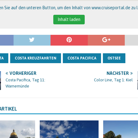
en Sie auf den unteren Button, um den Inhalt von www.cruiseportal.de zu 
Inhalt laden
TA
COSTA KREUZFAHRTEN
COSTA PACIFICA
OSTSEE
VORHERIGER
NÄCHSTER
Costa Pacifica, Tag 11:
Color Line, Tag 1: Kiel
Warnemünde
ARTIKEL