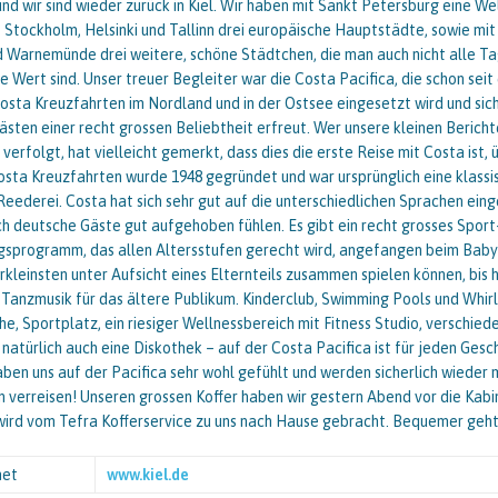
 und wir sind wieder zurück in Kiel. Wir haben mit Sankt Petersburg eine W
 Stockholm, Helsinki und Tallinn drei europäische Hauptstädte, sowie mit 
 Warnemünde drei weitere, schöne Städtchen, die man auch nicht alle Ta
se Wert sind. Unser treuer Begleiter war die Costa Pacifica, die schon seit
osta Kreuzfahrten im Nordland und in der Ostsee eingesetzt wird und sic
sten einer recht grossen Beliebtheit erfreut. Wer unsere kleinen Berich
erfolgt, hat vielleicht gemerkt, dass dies die erste Reise mit Costa ist, ü
osta Kreuzfahrten wurde 1948 gegründet und war ursprünglich eine klassi
 Reederei. Costa hat sich sehr gut auf die unterschiedlichen Sprachen einge
ch deutsche Gäste gut aufgehoben fühlen. Es gibt ein recht grosses Sport
gsprogramm, das allen Altersstufen gerecht wird, angefangen beim Baby
rkleinsten unter Aufsicht eines Elternteils zusammen spielen können, bis h
Tanzmusik für das ältere Publikum. Kinderclub, Swimming Pools und Whirl
e, Sportplatz, ein riesiger Wellnessbereich mit Fitness Studio, verschied
natürlich auch eine Diskothek – auf der Costa Pacifica ist für jeden Ge
aben uns auf der Pacifica sehr wohl gefühlt und werden sicherlich wieder 
 verreisen! Unseren grossen Koffer haben wir gestern Abend vor die Kabi
 wird vom Tefra Kofferservice zu uns nach Hause gebracht. Bequemer geht 
net
www.kiel.de