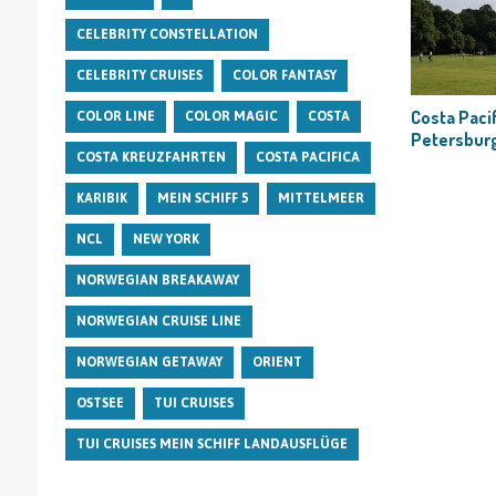
CELEBRITY CONSTELLATION
CELEBRITY CRUISES
COLOR FANTASY
Costa Pacif
COLOR LINE
COLOR MAGIC
COSTA
Petersbur
COSTA KREUZFAHRTEN
COSTA PACIFICA
KARIBIK
MEIN SCHIFF 5
MITTELMEER
NCL
NEW YORK
NORWEGIAN BREAKAWAY
NORWEGIAN CRUISE LINE
NORWEGIAN GETAWAY
ORIENT
OSTSEE
TUI CRUISES
TUI CRUISES MEIN SCHIFF LANDAUSFLÜGE