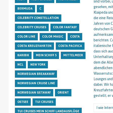
sind vorbei,
gesehen, mit
BERMUDA
C
Klaipeda und
die eine Rei
CELEBRITY CONSTELLATION
Jahren von C
CELEBRITY CRUISES
COLOR FANTASY
deutschen Gä
aufmerksam v
COLOR LINE
COLOR MAGIC
COSTA
berichten. C
italienische
COSTA KREUZFAHRTEN
COSTA PACIFICA
dass sich au
KARIBIK
MEIN SCHIFF 5
MITTELMEER
Unterhaltun
dem die Alle
NCL
NEW YORK
abendlichen 
Wasserrutsch
NORWEGIAN BREAKAWAY
Lounges und 
NORWEGIAN CRUISE LINE
dabei. Wir h
Kreuzfahrten
NORWEGIAN GETAWAY
ORIENT
gestellt; er
OSTSEE
TUI CRUISES
I wie Inter
TUI CRUISES MEIN SCHIFF LANDAUSFLÜGE