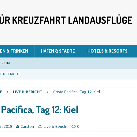
 FÜR KREUZFAHRT LANDAUSFLÜGE
EN & TRINKEN
HÄFEN & STÄDTE
HOTELS & RESORTS
ESSUM
E & BERICHT
E & BERICHT
E
LIVE & BERICHT
Costa Pacifica, Tag 12: Kiel
E & BERICHT
Pacifica, Tag 12: Kiel
LIVE & BERICHT
E & BERICHT
st 2018
Carsten
Live & Bericht
0