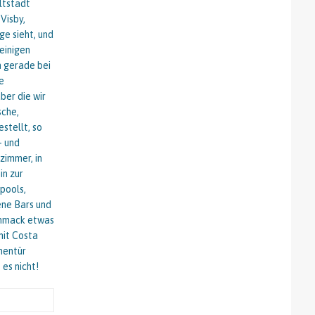
eltstadt
Visby,
ge sieht, und
 einigen
h gerade bei
te
ber die wir
sche,
stellt, so
- und
zimmer, in
in zur
pools,
ene Bars und
schmack etwas
mit Costa
nentür
es nicht!