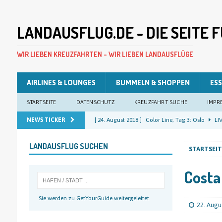
LANDAUSFLUG.DE - DIE SEITE
WIR LIEBEN KREUZFAHRTEN - WIR LIEBEN LANDAUSFLÜGE
AIRLINES & LOUNGES
BUMMELN & SHOPPEN
ESS
STARTSEITE
DATENSCHUTZ
KREUZFAHRT SUCHE
IMPR
NEWS TICKER
[ 24. August 2018 ]
Color Line, Tag 3: Oslo
LIV
[ 23. August 2018 ]
Color Line, Tag 2: Oslo
LIV
LANDAUSFLUG SUCHEN
STARTSEIT
[ 22. August 2018 ]
Color Line, Tag 1: Kiel
LIV
[ 22. August 2018 ]
Costa Pacifica, Tag 12: Kiel
Costa 
[ 25. August 2018 ]
Color Line, Tag 4: Kiel
LIV
Sie werden zu GetYourGuide weitergeleitet.
22. Augu