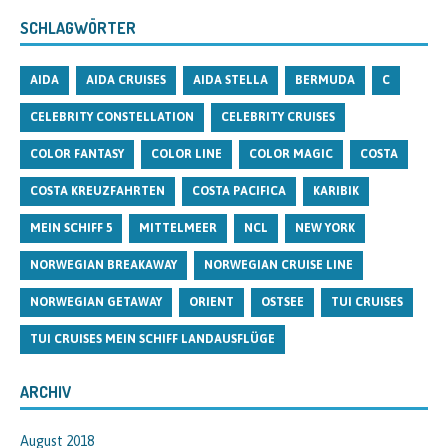
SCHLAGWÖRTER
AIDA
AIDA CRUISES
AIDA STELLA
BERMUDA
C
CELEBRITY CONSTELLATION
CELEBRITY CRUISES
COLOR FANTASY
COLOR LINE
COLOR MAGIC
COSTA
COSTA KREUZFAHRTEN
COSTA PACIFICA
KARIBIK
MEIN SCHIFF 5
MITTELMEER
NCL
NEW YORK
NORWEGIAN BREAKAWAY
NORWEGIAN CRUISE LINE
NORWEGIAN GETAWAY
ORIENT
OSTSEE
TUI CRUISES
TUI CRUISES MEIN SCHIFF LANDAUSFLÜGE
ARCHIV
August 2018