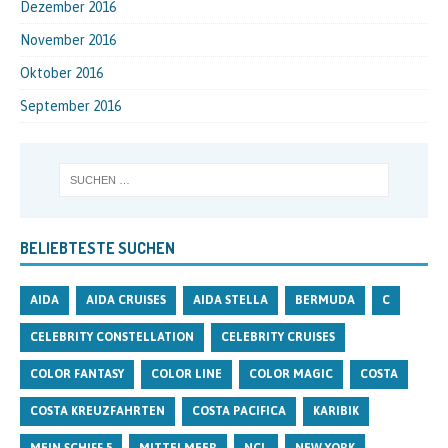
Dezember 2016
November 2016
Oktober 2016
September 2016
BELIEBTESTE SUCHEN
AIDA
AIDA CRUISES
AIDA STELLA
BERMUDA
C
CELEBRITY CONSTELLATION
CELEBRITY CRUISES
COLOR FANTASY
COLOR LINE
COLOR MAGIC
COSTA
COSTA KREUZFAHRTEN
COSTA PACIFICA
KARIBIK
MEIN SCHIFF 5
MITTELMEER
NCL
NEW YORK