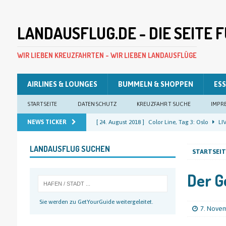
LANDAUSFLUG.DE - DIE SEITE
WIR LIEBEN KREUZFAHRTEN - WIR LIEBEN LANDAUSFLÜGE
AIRLINES & LOUNGES
BUMMELN & SHOPPEN
ESS
STARTSEITE
DATENSCHUTZ
KREUZFAHRT SUCHE
IMPR
NEWS TICKER
[ 24. August 2018 ]
Color Line, Tag 3: Oslo
LIV
[ 23. August 2018 ]
Color Line, Tag 2: Oslo
LIV
LANDAUSFLUG SUCHEN
STARTSEIT
[ 22. August 2018 ]
Color Line, Tag 1: Kiel
LIV
[ 22. August 2018 ]
Costa Pacifica, Tag 12: Kiel
Der G
[ 25. August 2018 ]
Color Line, Tag 4: Kiel
LIV
Sie werden zu GetYourGuide weitergeleitet.
7. Nove