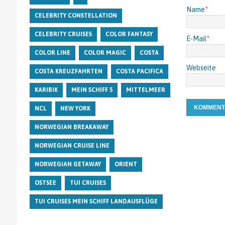
Name
*
CELEBRITY CONSTELLATION
CELEBRITY CRUISES
COLOR FANTASY
E-Mail
*
COLOR LINE
COLOR MAGIC
COSTA
Webseite
COSTA KREUZFAHRTEN
COSTA PACIFICA
KARIBIK
MEIN SCHIFF 5
MITTELMEER
NCL
NEW YORK
NORWEGIAN BREAKAWAY
NORWEGIAN CRUISE LINE
NORWEGIAN GETAWAY
ORIENT
OSTSEE
TUI CRUISES
TUI CRUISES MEIN SCHIFF LANDAUSFLÜGE