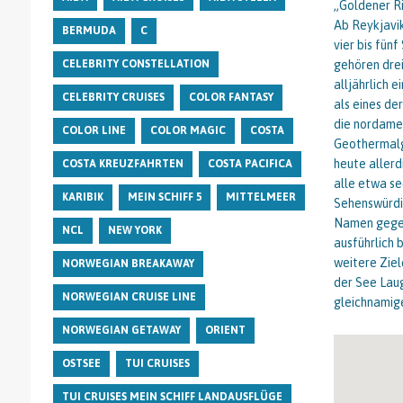
„Goldener Ri
Ab Reykjavik
BERMUDA
C
vier bis fün
gehören drei
CELEBRITY CONSTELLATION
alljährlich 
CELEBRITY CRUISES
COLOR FANTASY
als eines de
die nordamer
COLOR LINE
COLOR MAGIC
COSTA
Geothermalge
heute allerd
COSTA KREUZFAHRTEN
COSTA PACIFICA
alle etwa se
KARIBIK
MEIN SCHIFF 5
MITTELMEER
Sehenswürdig
Namen gegebe
NCL
NEW YORK
ausführlich 
weitere Ziel
NORWEGIAN BREAKAWAY
der See Laug
NORWEGIAN CRUISE LINE
gleichnamige
NORWEGIAN GETAWAY
ORIENT
OSTSEE
TUI CRUISES
TUI CRUISES MEIN SCHIFF LANDAUSFLÜGE