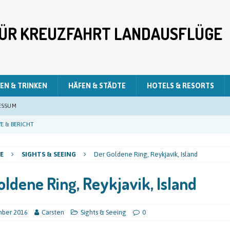
 FÜR KREUZFAHRT LANDAUSFLÜGE
EN & TRINKEN
HÄFEN & STÄDTE
HOTELS & RESORTS
ESSUM
E & BERICHT
E & BERICHT
E
SIGHTS & SEEING
Der Goldene Ring, Reykjavik, Island
E & BERICHT
oldene Ring, Reykjavik, Island
LIVE & BERICHT
E & BERICHT
mber 2016
Carsten
Sights & Seeing
0