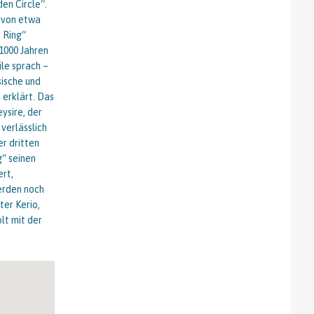
en Circle“.
t von etwa
n Ring“
 1000 Jahren
ile sprach –
sische und
 erklärt. Das
ysire, der
 verlässlich
r dritten
g“ seinen
ert,
werden noch
ter Kerio,
lt mit der