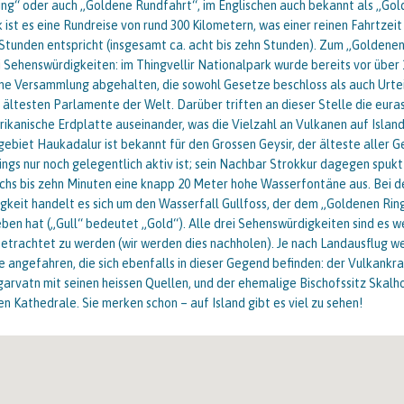
ng“ oder auch „Goldene Rundfahrt“, im Englischen auch bekannt als „Gold
 ist es eine Rundreise von rund 300 Kilometern, was einer reinen Fahrtzei
f Stunden entspricht (insgesamt ca. acht bis zehn Stunden). Zum „Goldene
 Sehenswürdigkeiten: im Thingvellir Nationalpark wurde bereits vor über
eine Versammlung abgehalten, die sowohl Gesetze beschloss als auch Urte
r ältesten Parlamente der Welt. Darüber triften an dieser Stelle die eura
ikanische Erdplatte auseinander, was die Vielzahl an Vulkanen auf Island
biet Haukadalur ist bekannt für den Grossen Geysir, der älteste aller Ge
ings nur noch gelegentlich aktiv ist; sein Nachbar Strokkur dagegen spukt
chs bis zehn Minuten eine knapp 20 Meter hohe Wasserfontäne aus. Bei de
keit handelt es sich um den Wasserfall Gullfoss, der dem „Goldenen Rin
n hat („Gull“ bedeutet „Gold“). Alle drei Sehenswürdigkeiten sind es w
betrachtet zu werden (wir werden dies nachholen). Je nach Landausflug 
e angefahren, die sich ebenfalls in dieser Gegend befinden: der Vulkankra
arvatn mit seinen heissen Quellen, und der ehemalige Bischofssitz Skalho
n Kathedrale. Sie merken schon – auf Island gibt es viel zu sehen!