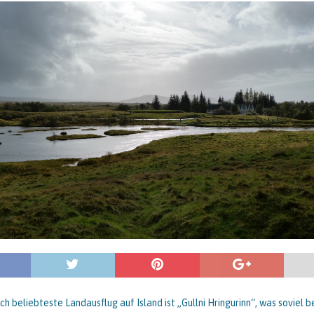
ch beliebteste Landausflug auf Island ist „Gullni Hringurinn“, was soviel 