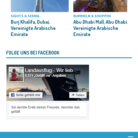
SIGHTS & SEEING
BUMMELN & SHOPPEN
H
Burj Khalifa, Dubai,
Abu Dhabi Mall, Abu Dhabi,
M
Vereinigte Arabische
Vereinigte Arabische
Emirate
Emirate
FOLGE UNS BEI FACEBOOK