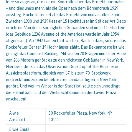
Idee so angetan, dass er die Kontrolle über das Projekt übernahm
– und dies umso mehr, als die Oper nach dem Börsencrash 1929
ausstieg. Rockefeller setzte das Projekt von nun an alleine um.
Zwischen 1930 und 1939 liess er 15 Hochhäuser im Stil des Art Deco
errichten. Von den ursprünglichen Gebäuden sind noch 14 erhalten
(das Gebäude 1236 Avenue of the Americas wurde im Jahr 1954
abgerissen). Ab 1947 kamen fünf weitere Bauten dazu, so dass das
Rockefeller Center 19 Hochhäuser zählt. Das Bekannteste ist wie
gesagt das Comcast Building. Mit seinen 70 Etagen und einer Höhe
von 266 Metern gehört es zu den höchsten Gebäuden in New York.
Hier befindet sich das Observation Deck Top of the Rock, eine
Aussichtsplattform, die sich vom 67. bis zum 70. Stockwerk
erstreckt und zu den beliebtesten Landausflügen in New York
gehört. Und wer im Winter in der Stadt ist, sollte sich unbedingt
die Eislaufbahn und den Weihnachtsbaum an der Lower Plaza
anschauen!
A wie
30 Rockefeller Plaza, New York, NY
Anschrift
10111
E wie Email
…