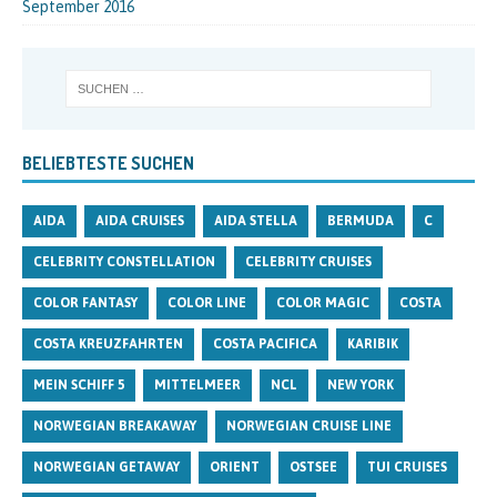
September 2016
BELIEBTESTE SUCHEN
AIDA
AIDA CRUISES
AIDA STELLA
BERMUDA
C
CELEBRITY CONSTELLATION
CELEBRITY CRUISES
COLOR FANTASY
COLOR LINE
COLOR MAGIC
COSTA
COSTA KREUZFAHRTEN
COSTA PACIFICA
KARIBIK
MEIN SCHIFF 5
MITTELMEER
NCL
NEW YORK
NORWEGIAN BREAKAWAY
NORWEGIAN CRUISE LINE
NORWEGIAN GETAWAY
ORIENT
OSTSEE
TUI CRUISES