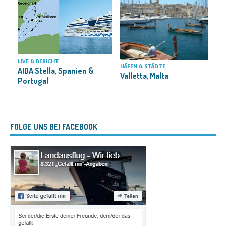
LIVE & BERICHT
HÄFEN & STÄDTE
A
AIDA Stella, Spanien &
Valletta, Malta
T
Portugal
FOLGE UNS BEI FACEBOOK