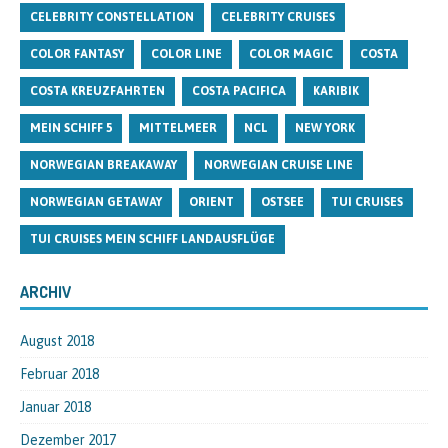
CELEBRITY CONSTELLATION
CELEBRITY CRUISES
COLOR FANTASY
COLOR LINE
COLOR MAGIC
COSTA
COSTA KREUZFAHRTEN
COSTA PACIFICA
KARIBIK
MEIN SCHIFF 5
MITTELMEER
NCL
NEW YORK
NORWEGIAN BREAKAWAY
NORWEGIAN CRUISE LINE
NORWEGIAN GETAWAY
ORIENT
OSTSEE
TUI CRUISES
TUI CRUISES MEIN SCHIFF LANDAUSFLÜGE
ARCHIV
August 2018
Februar 2018
Januar 2018
Dezember 2017