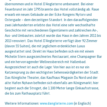
übernommen und in Hotel D`Angleterre umbenannt. Bei einer
Feuerbrunst im Jahr 1795 brannte das Hotel vollständig ab. Raue
erwarb ein neues Gebäude an der Ecke Kongens Nytorv und
Ostergade – dem derzeitigen Standort. In den darauffolgenden
zwei Jahrhunderten erlebte das Hotel eine sehr wechselhafte
Geschichte mit verschiedenen Eigentümern und zahlreichen An-,
Aus- und Umbauten; zuletzt wurde das Haus in den Jahren 2011 bis
2013 renoviert. Das Hotel D`Angleterre verfügt über 92 Zimmer
(davon 55 Suiten), die mit jeglichem erdenklichen Luxus
ausgestattet sind. Direkt im Haus befinden sich ein mit einem
Michelin Stern ausgezeichnetes Restaurant, eine Champagner Bar
und ein hervorragender Wellnessbereich mit Hallenbad.
Ausgezeichnet ist auch die Lage: Von hier aus ist es nur ein
Katzensprung zu den wichtigsten Sehenswürdigkeiten der Stadt.
Das Königliche Theater, das Kaufhaus Magasin Du Nord und der
alte Hafen Nyhavn befinden sich ebenfalls am Königsmarkt; hier
beginnt auch die Stroget, die 1.100 Meter lange Einkaufsstrasse,
die bis zum Rathausplatz führt.
Weitere Informationen:
www.dangleterre.com
(in Englisch)