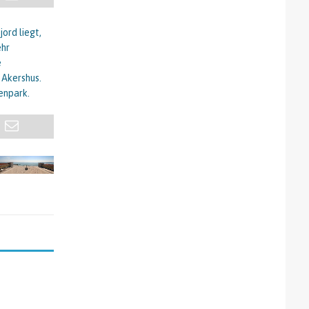
ord liegt,
ehr
e
 Akershus.
enpark.