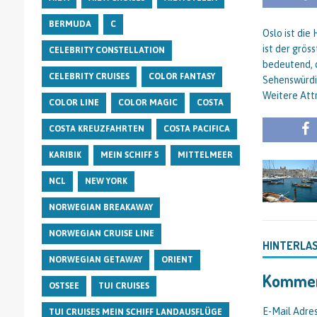
BERMUDA
C
Oslo ist die
ist der grös
CELEBRITY CONSTELLATION
bedeutend, d
CELEBRITY CRUISES
COLOR FANTASY
Sehenswürdi
Weitere Attr
COLOR LINE
COLOR MAGIC
COSTA
COSTA KREUZFAHRTEN
COSTA PACIFICA
KARIBIK
MEIN SCHIFF 5
MITTELMEER
NCL
NEW YORK
NORWEGIAN BREAKAWAY
NORWEGIAN CRUISE LINE
HINTERLA
NORWEGIAN GETAWAY
ORIENT
Kommen
OSTSEE
TUI CRUISES
E-Mail Adres
TUI CRUISES MEIN SCHIFF LANDAUSFLÜGE