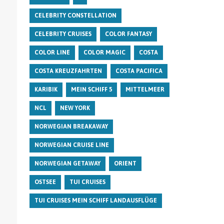
CELEBRITY CONSTELLATION
CELEBRITY CRUISES
COLOR FANTASY
COLOR LINE
COLOR MAGIC
COSTA
COSTA KREUZFAHRTEN
COSTA PACIFICA
KARIBIK
MEIN SCHIFF 5
MITTELMEER
NCL
NEW YORK
NORWEGIAN BREAKAWAY
NORWEGIAN CRUISE LINE
NORWEGIAN GETAWAY
ORIENT
OSTSEE
TUI CRUISES
TUI CRUISES MEIN SCHIFF LANDAUSFLÜGE