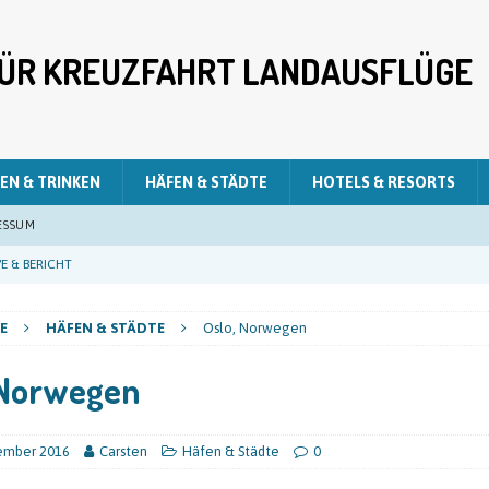
 FÜR KREUZFAHRT LANDAUSFLÜGE
EN & TRINKEN
HÄFEN & STÄDTE
HOTELS & RESORTS
ESSUM
E & BERICHT
E & BERICHT
E
HÄFEN & STÄDTE
Oslo, Norwegen
E & BERICHT
 Norwegen
LIVE & BERICHT
E & BERICHT
tember 2016
Carsten
Häfen & Städte
0