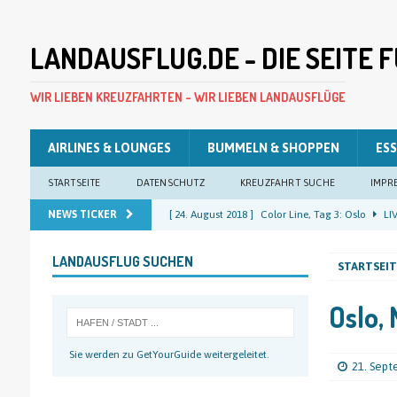
LANDAUSFLUG.DE - DIE SEITE
WIR LIEBEN KREUZFAHRTEN - WIR LIEBEN LANDAUSFLÜGE
AIRLINES & LOUNGES
BUMMELN & SHOPPEN
ESS
STARTSEITE
DATENSCHUTZ
KREUZFAHRT SUCHE
IMPR
NEWS TICKER
[ 24. August 2018 ]
Color Line, Tag 3: Oslo
LIV
[ 23. August 2018 ]
Color Line, Tag 2: Oslo
LIV
LANDAUSFLUG SUCHEN
STARTSEIT
[ 22. August 2018 ]
Color Line, Tag 1: Kiel
LIV
[ 22. August 2018 ]
Costa Pacifica, Tag 12: Kiel
Oslo,
[ 25. August 2018 ]
Color Line, Tag 4: Kiel
LIV
Sie werden zu GetYourGuide weitergeleitet.
21. Sep