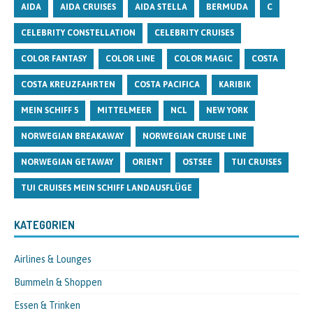
AIDA
AIDA CRUISES
AIDA STELLA
BERMUDA
C
CELEBRITY CONSTELLATION
CELEBRITY CRUISES
COLOR FANTASY
COLOR LINE
COLOR MAGIC
COSTA
COSTA KREUZFAHRTEN
COSTA PACIFICA
KARIBIK
MEIN SCHIFF 5
MITTELMEER
NCL
NEW YORK
NORWEGIAN BREAKAWAY
NORWEGIAN CRUISE LINE
NORWEGIAN GETAWAY
ORIENT
OSTSEE
TUI CRUISES
TUI CRUISES MEIN SCHIFF LANDAUSFLÜGE
KATEGORIEN
Airlines & Lounges
Bummeln & Shoppen
Essen & Trinken