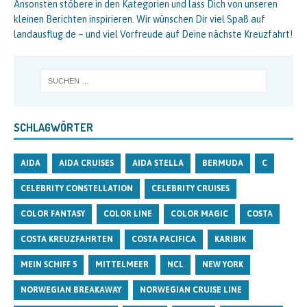
Ansonsten stöbere in den Kategorien und lass Dich von unseren
kleinen Berichten inspirieren. Wir wünschen Dir viel Spaß auf
landausflug.de – und viel Vorfreude auf Deine nächste Kreuzfahrt!
SCHLAGWÖRTER
AIDA
AIDA CRUISES
AIDA STELLA
BERMUDA
C
CELEBRITY CONSTELLATION
CELEBRITY CRUISES
COLOR FANTASY
COLOR LINE
COLOR MAGIC
COSTA
COSTA KREUZFAHRTEN
COSTA PACIFICA
KARIBIK
MEIN SCHIFF 5
MITTELMEER
NCL
NEW YORK
NORWEGIAN BREAKAWAY
NORWEGIAN CRUISE LINE