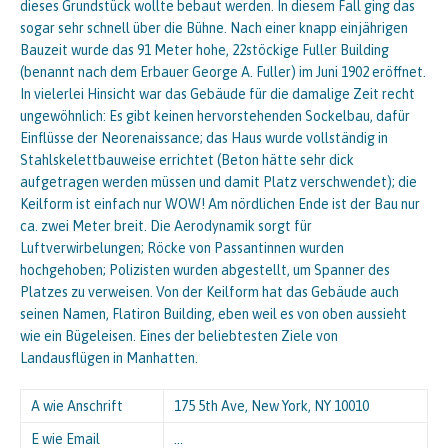
dieses Grundstück wollte bebaut werden. In diesem Fall ging das
sogar sehr schnell über die Bühne. Nach einer knapp einjährigen
Bauzeit wurde das 91 Meter hohe, 22stöckige Fuller Building
(benannt nach dem Erbauer George A. Fuller) im Juni 1902 eröffnet.
In vielerlei Hinsicht war das Gebäude für die damalige Zeit recht
ungewöhnlich: Es gibt keinen hervorstehenden Sockelbau, dafür
Einflüsse der Neorenaissance; das Haus wurde vollständig in
Stahlskelettbauweise errichtet (Beton hätte sehr dick
aufgetragen werden müssen und damit Platz verschwendet); die
Keilform ist einfach nur WOW! Am nördlichen Ende ist der Bau nur
ca. zwei Meter breit. Die Aerodynamik sorgt für
Luftverwirbelungen; Röcke von Passantinnen wurden
hochgehoben; Polizisten wurden abgestellt, um Spanner des
Platzes zu verweisen. Von der Keilform hat das Gebäude auch
seinen Namen, Flatiron Building, eben weil es von oben aussieht
wie ein Bügeleisen. Eines der beliebtesten Ziele von
Landausflügen in Manhatten.
A wie Anschrift
175 5th Ave, New York, NY 10010
E wie Email
…