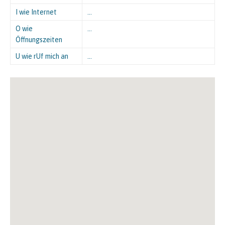
I wie Internet
…
O wie
…
Öffnungszeiten
U wie rUf mich an
…