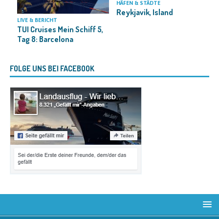
HÄFEN & STÄDTE
Reykjavik, Island
H
C
LIVE & BERICHT
TUI Cruises Mein Schiff 5,
Tag 8: Barcelona
FOLGE UNS BEI FACEBOOK