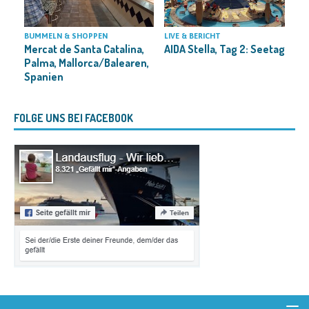
BUMMELN & SHOPPEN
LIVE & BERICHT
L
Mercat de Santa Catalina,
AIDA Stella, Tag 2: Seetag
C
Palma, Mallorca/Balearen,
Spanien
FOLGE UNS BEI FACEBOOK