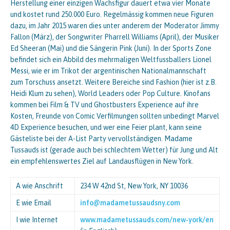
Herstellung einer einzigen Wachsfigur dauert etwa vier Monate
und kostet rund 250.000 Euro. Regelmässig kommen neue Figuren
dazu, im Jahr 2015 waren dies unter anderem der Moderator Jimmy
Fallon (März), der Songwriter Pharrell Williams (April), der Musiker
Ed Sheeran (Mai) und die Sängerin Pink (Juni). In der Sports Zone
befindet sich ein Abbild des mehrmaligen Weltfussballers Lionel
Messi, wie er im Trikot der argentinischen Nationalmannschaft
zum Torschuss ansetzt. Weitere Bereiche sind Fashion (hier ist z.B.
Heidi Klum zu sehen), World Leaders oder Pop Culture. Kinofans
kommen bei Film & TV und Ghostbusters Experience auf ihre
Kosten, Freunde von Comic Verfilmungen sollten unbedingt Marvel
4D Experience besuchen, und wer eine Feier plant, kann seine
Gästeliste bei der A-List Party vervollständigen. Madame
Tussauds ist (gerade auch bei schlechtem Wetter) für Jung und Alt
ein empfehlenswertes Ziel auf Landausflügen in New York.
A wie Anschrift
234 W 42nd St, New York, NY 10036
E wie Email
info@madametussaudsny.com
I wie Internet
www.madametussauds.com/new-york/en