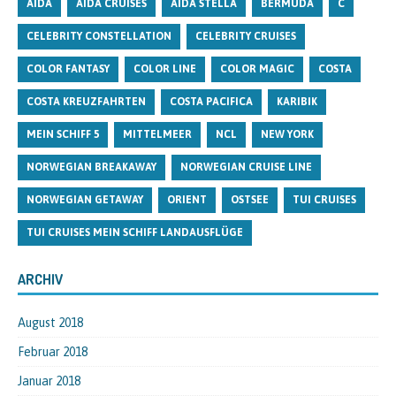
AIDA
AIDA CRUISES
AIDA STELLA
BERMUDA
C
CELEBRITY CONSTELLATION
CELEBRITY CRUISES
COLOR FANTASY
COLOR LINE
COLOR MAGIC
COSTA
COSTA KREUZFAHRTEN
COSTA PACIFICA
KARIBIK
MEIN SCHIFF 5
MITTELMEER
NCL
NEW YORK
NORWEGIAN BREAKAWAY
NORWEGIAN CRUISE LINE
NORWEGIAN GETAWAY
ORIENT
OSTSEE
TUI CRUISES
TUI CRUISES MEIN SCHIFF LANDAUSFLÜGE
ARCHIV
August 2018
Februar 2018
Januar 2018