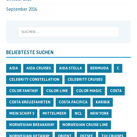
September 2016
BELIEBTESTE SUCHEN
AIDA
AIDA CRUISES
AIDA STELLA
BERMUDA
C
CELEBRITY CONSTELLATION
CELEBRITY CRUISES
COLOR FANTASY
COLOR LINE
COLOR MAGIC
COSTA
COSTA KREUZFAHRTEN
COSTA PACIFICA
KARIBIK
MEIN SCHIFF 5
MITTELMEER
NCL
NEW YORK
NORWEGIAN BREAKAWAY
NORWEGIAN CRUISE LINE
NORWEGIAN GETAWAY
ORIENT
OSTSEE
TUI CRUISES