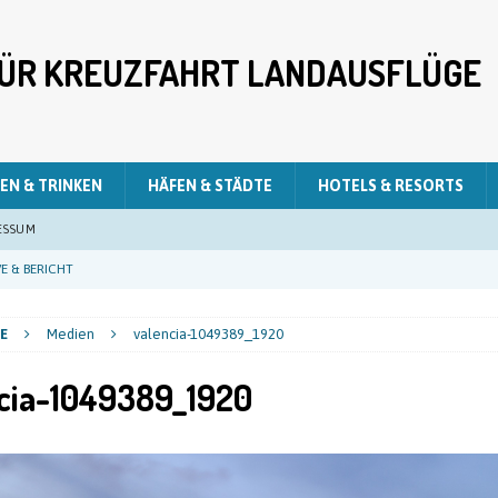
 FÜR KREUZFAHRT LANDAUSFLÜGE
EN & TRINKEN
HÄFEN & STÄDTE
HOTELS & RESORTS
ESSUM
E & BERICHT
E & BERICHT
E
Medien
valencia-1049389_1920
E & BERICHT
cia-1049389_1920
LIVE & BERICHT
E & BERICHT