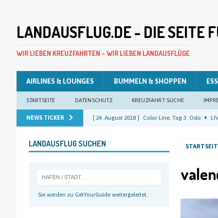
LANDAUSFLUG.DE - DIE SEITE
WIR LIEBEN KREUZFAHRTEN - WIR LIEBEN LANDAUSFLÜGE
AIRLINES & LOUNGES
BUMMELN & SHOPPEN
ESS
STARTSEITE
DATENSCHUTZ
KREUZFAHRT SUCHE
IMPR
NEWS TICKER
[ 24. August 2018 ]
Color Line, Tag 3: Oslo
LIV
[ 23. August 2018 ]
Color Line, Tag 2: Oslo
LIV
LANDAUSFLUG SUCHEN
STARTSEIT
[ 22. August 2018 ]
Color Line, Tag 1: Kiel
LIV
[ 22. August 2018 ]
Costa Pacifica, Tag 12: Kiel
valen
[ 25. August 2018 ]
Color Line, Tag 4: Kiel
LIV
Sie werden zu GetYourGuide weitergeleitet.