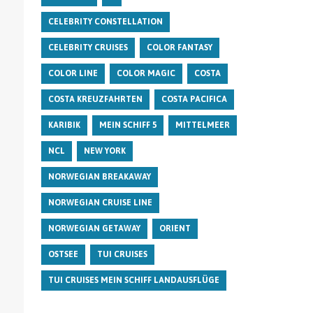
CELEBRITY CONSTELLATION
CELEBRITY CRUISES
COLOR FANTASY
COLOR LINE
COLOR MAGIC
COSTA
COSTA KREUZFAHRTEN
COSTA PACIFICA
KARIBIK
MEIN SCHIFF 5
MITTELMEER
NCL
NEW YORK
NORWEGIAN BREAKAWAY
NORWEGIAN CRUISE LINE
NORWEGIAN GETAWAY
ORIENT
OSTSEE
TUI CRUISES
TUI CRUISES MEIN SCHIFF LANDAUSFLÜGE