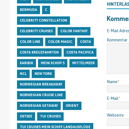
HINTERLA
BERMUDA
C
Kommen
CELEBRITY CONSTELLATION
E-Mail Adres
CELEBRITY CRUISES
COLOR FANTASY
Kommentar
COLOR LINE
COLOR MAGIC
COSTA
COSTA KREUZFAHRTEN
COSTA PACIFICA
KARIBIK
MEIN SCHIFF 5
MITTELMEER
NCL
NEW YORK
Name
*
NORWEGIAN BREAKAWAY
NORWEGIAN CRUISE LINE
E-Mail
*
NORWEGIAN GETAWAY
ORIENT
Webseite
OSTSEE
TUI CRUISES
TUI CRUISES MEIN SCHIFF LANDAUSFLÜGE