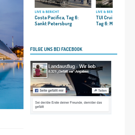
LIVE & BERICHT
LIVE & BERICHT
TUI Cruises Mein Sc
Costa Pacifica, Tag 6:
Tag 6: Monaco
Sankt Petersburg
FOLGE UNS BEI FACEBOOK