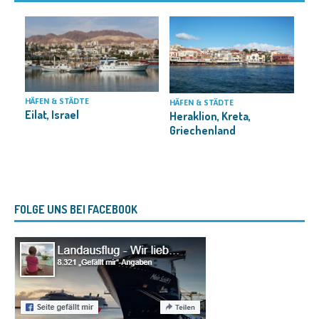
HÄFEN & STÄDTE
HÄFEN & STÄDTE
Eilat, Israel
Heraklion, Kreta,
L
Griechenland
FOLGE UNS BEI FACEBOOK