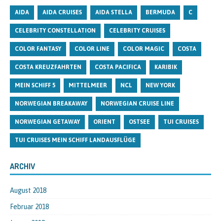
AIDA
AIDA CRUISES
AIDA STELLA
BERMUDA
C
CELEBRITY CONSTELLATION
CELEBRITY CRUISES
COLOR FANTASY
COLOR LINE
COLOR MAGIC
COSTA
COSTA KREUZFAHRTEN
COSTA PACIFICA
KARIBIK
MEIN SCHIFF 5
MITTELMEER
NCL
NEW YORK
NORWEGIAN BREAKAWAY
NORWEGIAN CRUISE LINE
NORWEGIAN GETAWAY
ORIENT
OSTSEE
TUI CRUISES
TUI CRUISES MEIN SCHIFF LANDAUSFLÜGE
ARCHIV
August 2018
Februar 2018