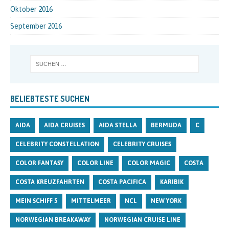
Oktober 2016
September 2016
BELIEBTESTE SUCHEN
AIDA
AIDA CRUISES
AIDA STELLA
BERMUDA
C
CELEBRITY CONSTELLATION
CELEBRITY CRUISES
COLOR FANTASY
COLOR LINE
COLOR MAGIC
COSTA
COSTA KREUZFAHRTEN
COSTA PACIFICA
KARIBIK
MEIN SCHIFF 5
MITTELMEER
NCL
NEW YORK
NORWEGIAN BREAKAWAY
NORWEGIAN CRUISE LINE