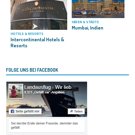
HÄFEN & STÄDTE
Mumbai, Indien
HOTELS & RESORTS
L
Intercontinental Hotels &
C
Resorts
T
FOLGE UNS BEI FACEBOOK