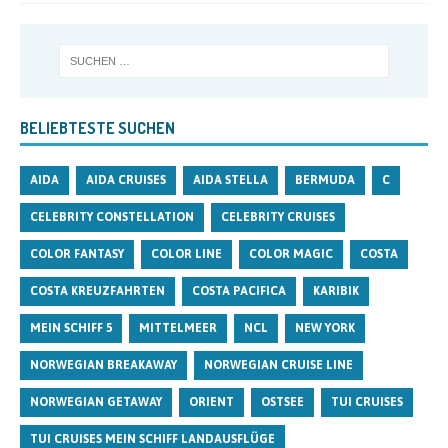
BELIEBTESTE SUCHEN
AIDA
AIDA CRUISES
AIDA STELLA
BERMUDA
C
CELEBRITY CONSTELLATION
CELEBRITY CRUISES
COLOR FANTASY
COLOR LINE
COLOR MAGIC
COSTA
COSTA KREUZFAHRTEN
COSTA PACIFICA
KARIBIK
MEIN SCHIFF 5
MITTELMEER
NCL
NEW YORK
NORWEGIAN BREAKAWAY
NORWEGIAN CRUISE LINE
NORWEGIAN GETAWAY
ORIENT
OSTSEE
TUI CRUISES
TUI CRUISES MEIN SCHIFF LANDAUSFLÜGE