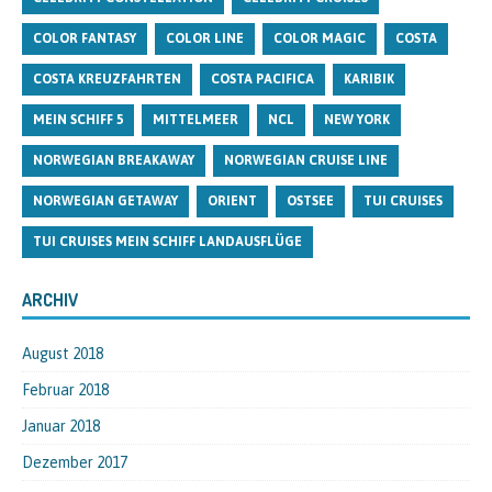
COLOR FANTASY
COLOR LINE
COLOR MAGIC
COSTA
COSTA KREUZFAHRTEN
COSTA PACIFICA
KARIBIK
MEIN SCHIFF 5
MITTELMEER
NCL
NEW YORK
NORWEGIAN BREAKAWAY
NORWEGIAN CRUISE LINE
NORWEGIAN GETAWAY
ORIENT
OSTSEE
TUI CRUISES
TUI CRUISES MEIN SCHIFF LANDAUSFLÜGE
ARCHIV
August 2018
Februar 2018
Januar 2018
Dezember 2017