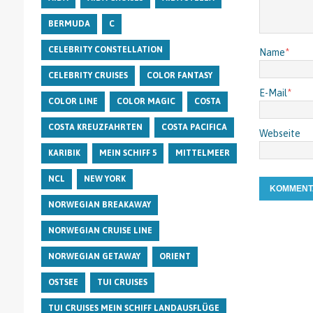
BERMUDA
C
CELEBRITY CONSTELLATION
Name
*
CELEBRITY CRUISES
COLOR FANTASY
E-Mail
*
COLOR LINE
COLOR MAGIC
COSTA
COSTA KREUZFAHRTEN
COSTA PACIFICA
Webseite
KARIBIK
MEIN SCHIFF 5
MITTELMEER
NCL
NEW YORK
NORWEGIAN BREAKAWAY
NORWEGIAN CRUISE LINE
NORWEGIAN GETAWAY
ORIENT
OSTSEE
TUI CRUISES
TUI CRUISES MEIN SCHIFF LANDAUSFLÜGE