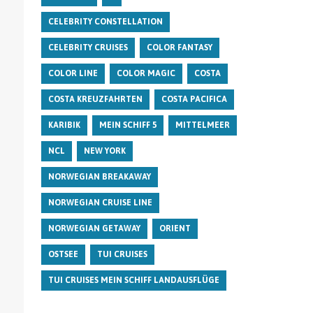
CELEBRITY CONSTELLATION
CELEBRITY CRUISES
COLOR FANTASY
COLOR LINE
COLOR MAGIC
COSTA
COSTA KREUZFAHRTEN
COSTA PACIFICA
KARIBIK
MEIN SCHIFF 5
MITTELMEER
NCL
NEW YORK
NORWEGIAN BREAKAWAY
NORWEGIAN CRUISE LINE
NORWEGIAN GETAWAY
ORIENT
OSTSEE
TUI CRUISES
TUI CRUISES MEIN SCHIFF LANDAUSFLÜGE