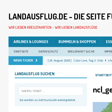
LANDAUSFLUG.DE - DIE SEITE
WIR LIEBEN KREUZFAHRTEN - WIR LIEBEN LANDAUSFLÜGE
AIRLINES & LOUNGES
BUMMELN & SHOPPEN
ESS
STARTSEITE
DATENSCHUTZ
KREUZFAHRT SUCHE
IMPR
NEWS TICKER
[ 24. August 2018 ]
Color Line, Tag 3: Oslo
LIV
[ 23. August 2018 ]
Color Line, Tag 2: Oslo
LIV
LANDAUSFLUG SUCHEN
STARTSEIT
[ 22. August 2018 ]
Color Line, Tag 1: Kiel
LIV
[ 22. August 2018 ]
Costa Pacifica, Tag 12: Kiel
ncl_g
[ 25. August 2018 ]
Color Line, Tag 4: Kiel
LIV
Sie werden zu GetYourGuide weitergeleitet.