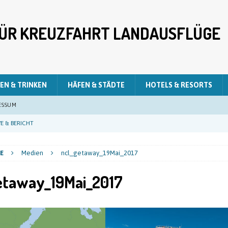
 FÜR KREUZFAHRT LANDAUSFLÜGE
EN & TRINKEN
HÄFEN & STÄDTE
HOTELS & RESORTS
ESSUM
E & BERICHT
E & BERICHT
E
Medien
ncl_getaway_19Mai_2017
E & BERICHT
etaway_19Mai_2017
LIVE & BERICHT
E & BERICHT