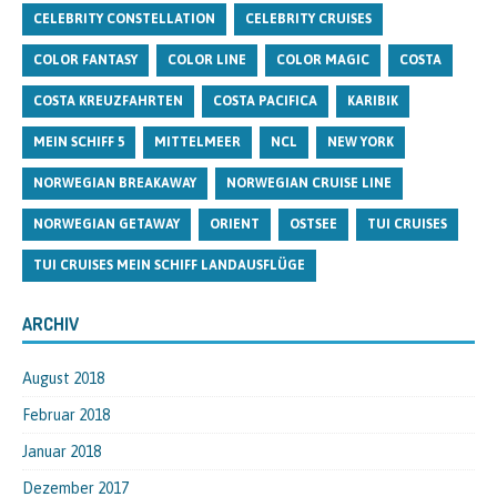
CELEBRITY CONSTELLATION
CELEBRITY CRUISES
COLOR FANTASY
COLOR LINE
COLOR MAGIC
COSTA
COSTA KREUZFAHRTEN
COSTA PACIFICA
KARIBIK
MEIN SCHIFF 5
MITTELMEER
NCL
NEW YORK
NORWEGIAN BREAKAWAY
NORWEGIAN CRUISE LINE
NORWEGIAN GETAWAY
ORIENT
OSTSEE
TUI CRUISES
TUI CRUISES MEIN SCHIFF LANDAUSFLÜGE
ARCHIV
August 2018
Februar 2018
Januar 2018
Dezember 2017