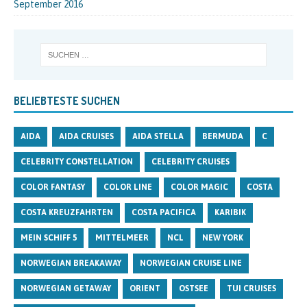
September 2016
BELIEBTESTE SUCHEN
AIDA
AIDA CRUISES
AIDA STELLA
BERMUDA
C
CELEBRITY CONSTELLATION
CELEBRITY CRUISES
COLOR FANTASY
COLOR LINE
COLOR MAGIC
COSTA
COSTA KREUZFAHRTEN
COSTA PACIFICA
KARIBIK
MEIN SCHIFF 5
MITTELMEER
NCL
NEW YORK
NORWEGIAN BREAKAWAY
NORWEGIAN CRUISE LINE
NORWEGIAN GETAWAY
ORIENT
OSTSEE
TUI CRUISES