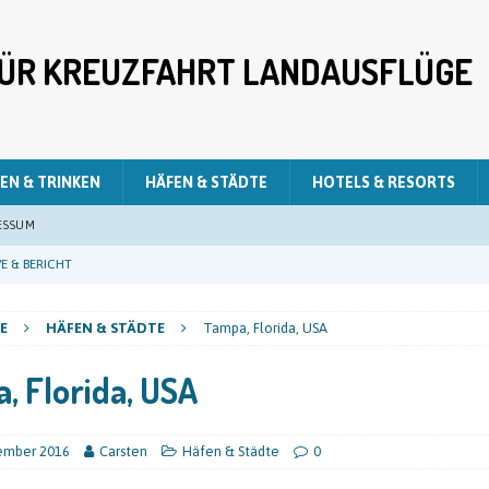
 FÜR KREUZFAHRT LANDAUSFLÜGE
EN & TRINKEN
HÄFEN & STÄDTE
HOTELS & RESORTS
ESSUM
E & BERICHT
E & BERICHT
E
HÄFEN & STÄDTE
Tampa, Florida, USA
E & BERICHT
, Florida, USA
LIVE & BERICHT
E & BERICHT
tember 2016
Carsten
Häfen & Städte
0