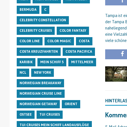
BERMUDA
C
Tampa ist ei
CELEBRITY CONSTELLATION
der Tampa Ba
naheliegende
CELEBRITY CRUISES
COLOR FANTASY
eine Vielzah
viele schöne
COLOR LINE
COLOR MAGIC
COSTA
COSTA KREUZFAHRTEN
COSTA PACIFICA
KARIBIK
MEIN SCHIFF 5
MITTELMEER
NCL
NEW YORK
NORWEGIAN BREAKAWAY
NORWEGIAN CRUISE LINE
HINTERLA
NORWEGIAN GETAWAY
ORIENT
Kommen
OSTSEE
TUI CRUISES
TUI CRUISES MEIN SCHIFF LANDAUSFLÜGE