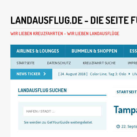
LANDAUSFLUG.DE - DIE SEITE
WIR LIEBEN KREUZFAHRTEN - WIR LIEBEN LANDAUSFLÜGE
AIRLINES & LOUNGES
BUMMELN & SHOPPEN
ESS
STARTSEITE
DATENSCHUTZ
KREUZFAHRT SUCHE
IMPR
NEWS TICKER
[ 24. August 2018 ]
Color Line, Tag 3: Oslo
LIV
[ 23. August 2018 ]
Color Line, Tag 2: Oslo
LIV
LANDAUSFLUG SUCHEN
STARTSEIT
[ 22. August 2018 ]
Color Line, Tag 1: Kiel
LIV
[ 22. August 2018 ]
Costa Pacifica, Tag 12: Kiel
Tampa
[ 25. August 2018 ]
Color Line, Tag 4: Kiel
LIV
Sie werden zu GetYourGuide weitergeleitet.
22. Sep