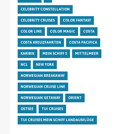
CELEBRITY CONSTELLATION
CELEBRITY CRUISES
COLOR FANTASY
COLOR LINE
COLOR MAGIC
COSTA
COSTA KREUZFAHRTEN
COSTA PACIFICA
KARIBIK
MEIN SCHIFF 5
MITTELMEER
NCL
NEW YORK
NORWEGIAN BREAKAWAY
NORWEGIAN CRUISE LINE
NORWEGIAN GETAWAY
ORIENT
OSTSEE
TUI CRUISES
TUI CRUISES MEIN SCHIFF LANDAUSFLÜGE