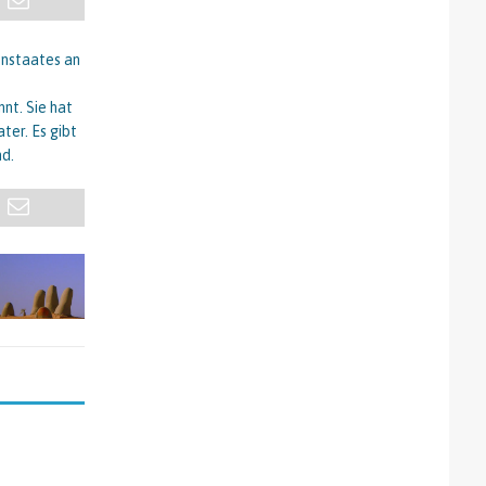
enstaates an
nt. Sie hat
ter. Es gibt
nd.