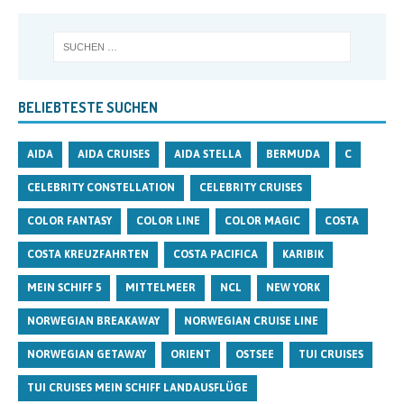
BELIEBTESTE SUCHEN
AIDA
AIDA CRUISES
AIDA STELLA
BERMUDA
C
CELEBRITY CONSTELLATION
CELEBRITY CRUISES
COLOR FANTASY
COLOR LINE
COLOR MAGIC
COSTA
COSTA KREUZFAHRTEN
COSTA PACIFICA
KARIBIK
MEIN SCHIFF 5
MITTELMEER
NCL
NEW YORK
NORWEGIAN BREAKAWAY
NORWEGIAN CRUISE LINE
NORWEGIAN GETAWAY
ORIENT
OSTSEE
TUI CRUISES
TUI CRUISES MEIN SCHIFF LANDAUSFLÜGE