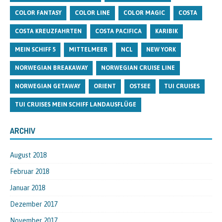
COLOR FANTASY
COLOR LINE
COLOR MAGIC
COSTA
COSTA KREUZFAHRTEN
COSTA PACIFICA
KARIBIK
MEIN SCHIFF 5
MITTELMEER
NCL
NEW YORK
NORWEGIAN BREAKAWAY
NORWEGIAN CRUISE LINE
NORWEGIAN GETAWAY
ORIENT
OSTSEE
TUI CRUISES
TUI CRUISES MEIN SCHIFF LANDAUSFLÜGE
ARCHIV
August 2018
Februar 2018
Januar 2018
Dezember 2017
November 2017