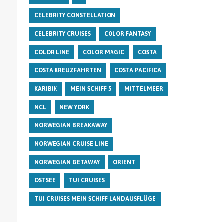
CELEBRITY CONSTELLATION
CELEBRITY CRUISES
COLOR FANTASY
COLOR LINE
COLOR MAGIC
COSTA
COSTA KREUZFAHRTEN
COSTA PACIFICA
KARIBIK
MEIN SCHIFF 5
MITTELMEER
NCL
NEW YORK
NORWEGIAN BREAKAWAY
NORWEGIAN CRUISE LINE
NORWEGIAN GETAWAY
ORIENT
OSTSEE
TUI CRUISES
TUI CRUISES MEIN SCHIFF LANDAUSFLÜGE