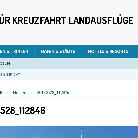
 FÜR KREUZFAHRT LANDAUSFLÜGE
EN & TRINKEN
HÄFEN & STÄDTE
HOTELS & RESORTS
ESSUM
E & BERICHT
E & BERICHT
E
Medien
20170528_112846
E & BERICHT
528_112846
LIVE & BERICHT
E & BERICHT