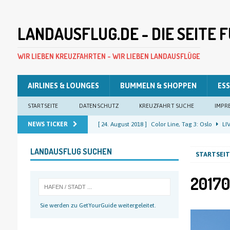
LANDAUSFLUG.DE - DIE SEITE
WIR LIEBEN KREUZFAHRTEN - WIR LIEBEN LANDAUSFLÜGE
AIRLINES & LOUNGES
BUMMELN & SHOPPEN
ESS
STARTSEITE
DATENSCHUTZ
KREUZFAHRT SUCHE
IMPR
NEWS TICKER
[ 24. August 2018 ]
Color Line, Tag 3: Oslo
LIV
[ 23. August 2018 ]
Color Line, Tag 2: Oslo
LIV
LANDAUSFLUG SUCHEN
STARTSEIT
[ 22. August 2018 ]
Color Line, Tag 1: Kiel
LIV
[ 22. August 2018 ]
Costa Pacifica, Tag 12: Kiel
20170
[ 25. August 2018 ]
Color Line, Tag 4: Kiel
LIV
Sie werden zu GetYourGuide weitergeleitet.