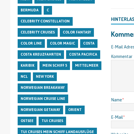
BERMUDA
C
HINTERLA
CELEBRITY CONSTELLATION
Kommen
CELEBRITY CRUISES
COLOR FANTASY
COLOR LINE
COLOR MAGIC
COSTA
E-Mail Adres
COSTA KREUZFAHRTEN
COSTA PACIFICA
Kommentar
KARIBIK
MEIN SCHIFF 5
MITTELMEER
NCL
NEW YORK
NORWEGIAN BREAKAWAY
NORWEGIAN CRUISE LINE
Name
*
NORWEGIAN GETAWAY
ORIENT
E-Mail
*
OSTSEE
TUI CRUISES
TUI CRUISES MEIN SCHIFF LANDAUSFLÜGE