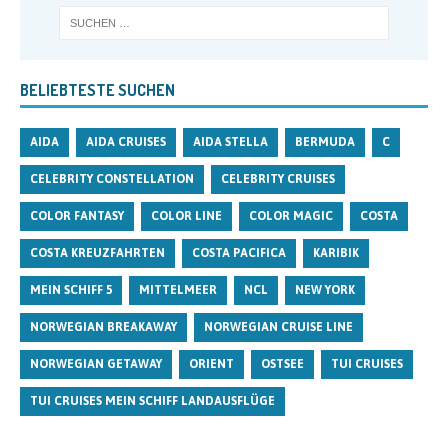
BELIEBTESTE SUCHEN
AIDA
AIDA CRUISES
AIDA STELLA
BERMUDA
C
CELEBRITY CONSTELLATION
CELEBRITY CRUISES
COLOR FANTASY
COLOR LINE
COLOR MAGIC
COSTA
COSTA KREUZFAHRTEN
COSTA PACIFICA
KARIBIK
MEIN SCHIFF 5
MITTELMEER
NCL
NEW YORK
NORWEGIAN BREAKAWAY
NORWEGIAN CRUISE LINE
NORWEGIAN GETAWAY
ORIENT
OSTSEE
TUI CRUISES
TUI CRUISES MEIN SCHIFF LANDAUSFLÜGE