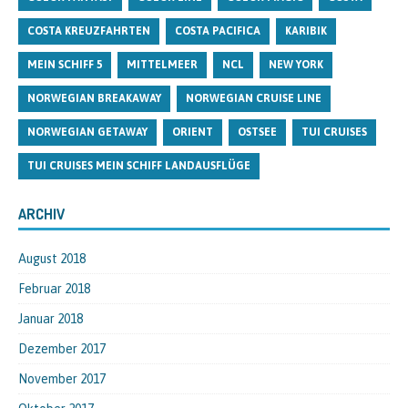
COSTA KREUZFAHRTEN
COSTA PACIFICA
KARIBIK
MEIN SCHIFF 5
MITTELMEER
NCL
NEW YORK
NORWEGIAN BREAKAWAY
NORWEGIAN CRUISE LINE
NORWEGIAN GETAWAY
ORIENT
OSTSEE
TUI CRUISES
TUI CRUISES MEIN SCHIFF LANDAUSFLÜGE
ARCHIV
August 2018
Februar 2018
Januar 2018
Dezember 2017
November 2017