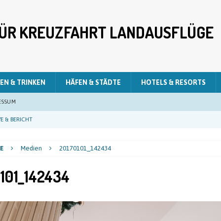
 FÜR KREUZFAHRT LANDAUSFLÜGE
EN & TRINKEN
HÄFEN & STÄDTE
HOTELS & RESORTS
ESSUM
E & BERICHT
E & BERICHT
E
Medien
20170101_142434
E & BERICHT
101_142434
LIVE & BERICHT
E & BERICHT