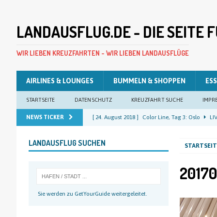
LANDAUSFLUG.DE - DIE SEITE
WIR LIEBEN KREUZFAHRTEN - WIR LIEBEN LANDAUSFLÜGE
AIRLINES & LOUNGES
BUMMELN & SHOPPEN
ESS
STARTSEITE
DATENSCHUTZ
KREUZFAHRT SUCHE
IMPR
NEWS TICKER
[ 24. August 2018 ]
Color Line, Tag 3: Oslo
LIV
[ 23. August 2018 ]
Color Line, Tag 2: Oslo
LIV
LANDAUSFLUG SUCHEN
STARTSEIT
[ 22. August 2018 ]
Color Line, Tag 1: Kiel
LIV
[ 22. August 2018 ]
Costa Pacifica, Tag 12: Kiel
20170
[ 25. August 2018 ]
Color Line, Tag 4: Kiel
LIV
Sie werden zu GetYourGuide weitergeleitet.