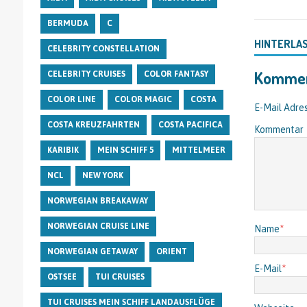
BERMUDA
C
HINTERLA
CELEBRITY CONSTELLATION
Kommen
CELEBRITY CRUISES
COLOR FANTASY
COLOR LINE
COLOR MAGIC
COSTA
E-Mail Adres
COSTA KREUZFAHRTEN
COSTA PACIFICA
Kommentar
KARIBIK
MEIN SCHIFF 5
MITTELMEER
NCL
NEW YORK
NORWEGIAN BREAKAWAY
NORWEGIAN CRUISE LINE
Name
*
NORWEGIAN GETAWAY
ORIENT
E-Mail
*
OSTSEE
TUI CRUISES
TUI CRUISES MEIN SCHIFF LANDAUSFLÜGE