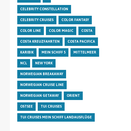
CELEBRITY CONSTELLATION
CELEBRITY CRUISES
COLOR FANTASY
COLOR LINE
COLOR MAGIC
COSTA
COSTA KREUZFAHRTEN
COSTA PACIFICA
KARIBIK
MEIN SCHIFF 5
MITTELMEER
NCL
NEW YORK
NORWEGIAN BREAKAWAY
NORWEGIAN CRUISE LINE
NORWEGIAN GETAWAY
ORIENT
OSTSEE
TUI CRUISES
TUI CRUISES MEIN SCHIFF LANDAUSFLÜGE